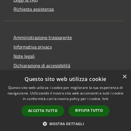
Richiesta assistenza
Amministrazione trasparente
Informativa privacy
Note legali
Dichiarazione di accessibilità
×
Questo sito web utilizza cookie
Questo sito web utilizza i cookie per migliorare la tua esperienza di
navigazione. Utilizzando il nostro sito web acconsenti a tutti i cookie
RSS
Copyright © 2026 • Comune di
in conformità con la nostra policy per i cookie.
link
Accessibilità
Rocca Pietore • Powered by
Privacy
Municipium
Accesso
•
RIFIUTA TUTTO
ACCETTA TUTTO
Cookie
redazione
Mappa del sito
MOSTRA DETTAGLI