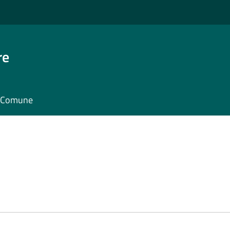
re
il Comune