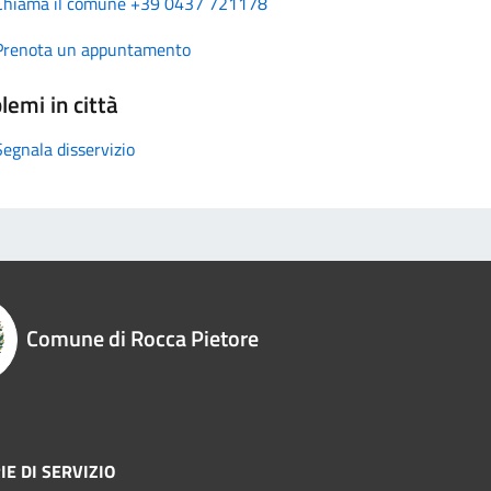
Chiama il comune +39 0437 721178
Prenota un appuntamento
lemi in città
Segnala disservizio
Comune di Rocca Pietore
E DI SERVIZIO