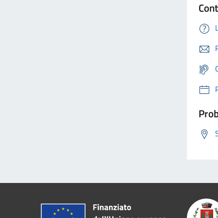
Cont
Prob