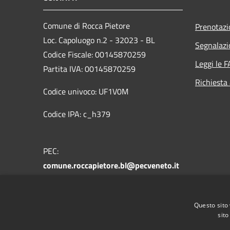
Comune di Rocca Pietore
Prenotaz
Loc. Capoluogo n.2 - 32023 - BL
Segnalazi
Codice Fiscale: 00145870259
Leggi le 
Partita IVA: 00145870259
Richiesta
Codice univoco: UF1V0M
Codice IPA: c_h379
PEC:
comune.roccapietore.bl@pecveneto.it
Centralino Unico: +39 0437 721178
Questo sito 
sito