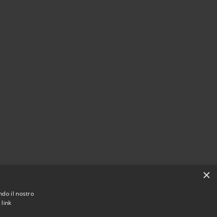
×
ndo il nostro
.
link