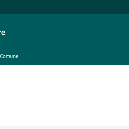
re
il Comune