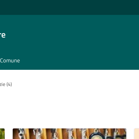
re
il Comune
zie (4)