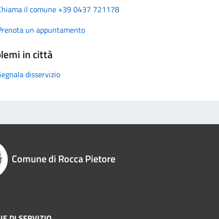
Chiama il comune +39 0437 721178
Prenota un appuntamento
lemi in città
Segnala disservizio
Comune di Rocca Pietore
E DI SERVIZIO