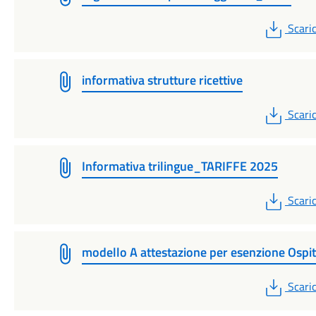
PDF
Scari
informativa strutture ricettive
PDF
Scari
Informativa trilingue_TARIFFE 2025
PDF
Scari
modello A attestazione per esenzione Ospi
PDF
Scari