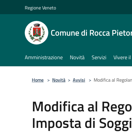
Salta al contenuto principale
Regione Veneto
Comune di Rocca Pieto
Amministrazione
Novità
Servizi
Vivere 
Home
>
Novità
>
Avvisi
>
Modifica al Regol
Modifica al Reg
Imposta di Sogg