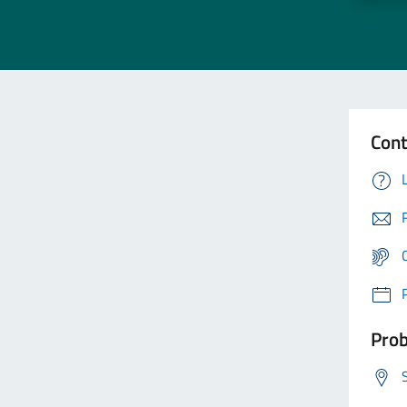
Cont
Prob