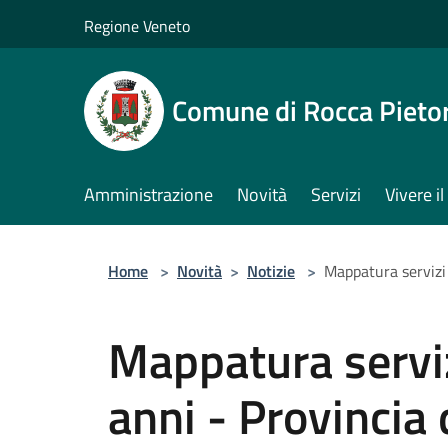
Salta al contenuto principale
Regione Veneto
Comune di Rocca Pieto
Amministrazione
Novità
Servizi
Vivere 
Home
>
Novità
>
Notizie
>
Mappatura servizi 
Mappatura serviz
anni - Provincia 