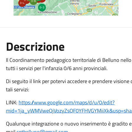
Descrizione
Il Coordinamento pedagogico territoriale di Belluno nel
tutti i servizi per l'infanzia 0/6 anni provinciali.
Di seguito il link per potervi accedere e prendere visione 
tali servizi:
LINK:
https://www.google.com/maps/d/u/0/edit?
mid=1ja_yWMVweQjVozyZsQF0YFHVGYMiiXk&usp=shar
Qualunque integrazione o nuovo inserimento è gradito e 
mail
cptbelluno@gmail.com