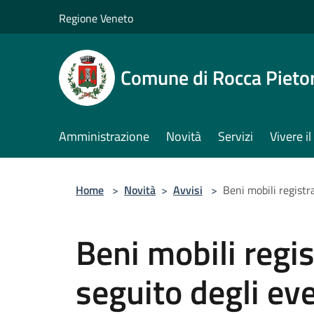
Salta al contenuto principale
Regione Veneto
Comune di Rocca Pieto
Amministrazione
Novità
Servizi
Vivere 
Home
>
Novità
>
Avvisi
>
Beni mobili registr
Beni mobili regis
seguito degli ev