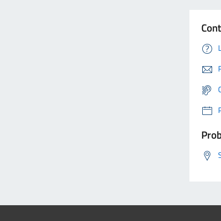
Cont
Prob