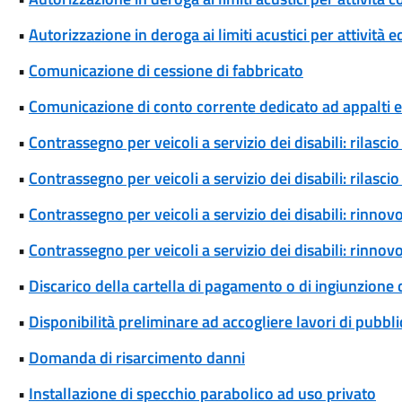
•
Autorizzazione in deroga ai limiti acustici per attività 
•
Comunicazione di cessione di fabbricato
•
Comunicazione di conto corrente dedicato ad appalti
•
Contrassegno per veicoli a servizio dei disabili: rilas
•
Contrassegno per veicoli a servizio dei disabili: rilas
•
Contrassegno per veicoli a servizio dei disabili: rinn
•
Contrassegno per veicoli a servizio dei disabili: rinn
•
Discarico della cartella di pagamento o di ingiunzione
•
Disponibilità preliminare ad accogliere lavori di pubblic
•
Domanda di risarcimento danni
•
Installazione di specchio parabolico ad uso privato