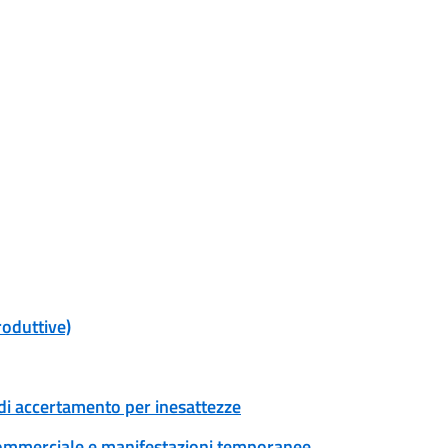
roduttive)
di accertamento per inesattezze
tà commerciale e manifestazioni temporanee