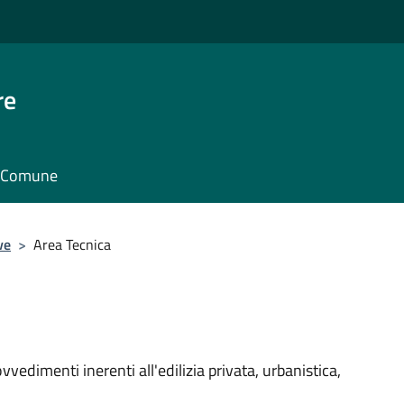
re
il Comune
ve
>
Area Tecnica
vvedimenti inerenti all'edilizia privata, urbanistica,