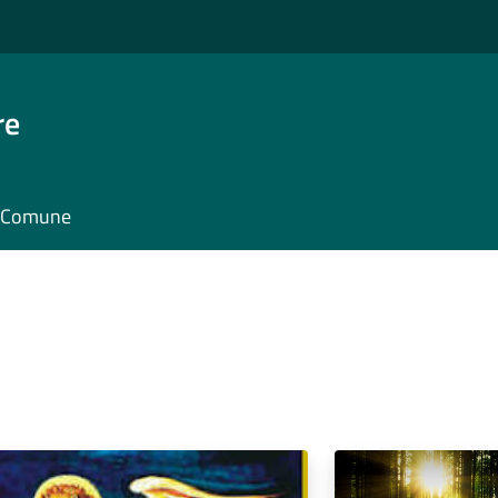
re
il Comune