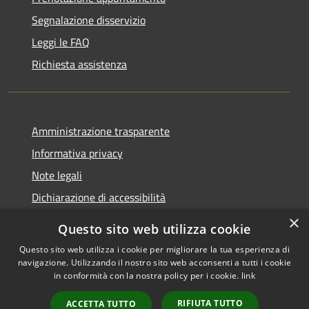
Segnalazione disservizio
Leggi le FAQ
Richiesta assistenza
Amministrazione trasparente
Informativa privacy
Note legali
Dichiarazione di accessibilità
×
Questo sito web utilizza cookie
Questo sito web utilizza i cookie per migliorare la tua esperienza di
navigazione. Utilizzando il nostro sito web acconsenti a tutti i cookie
RSS
Copyright © 2026 • Comune di
in conformità con la nostra policy per i cookie.
link
Accessibilità
Rocca Pietore • Powered by
Privacy
Municipium
Accesso
•
RIFIUTA TUTTO
ACCETTA TUTTO