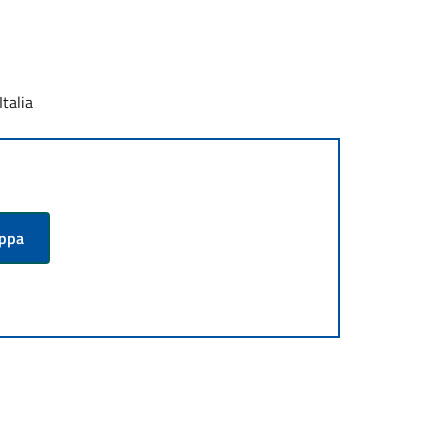
talia
appa