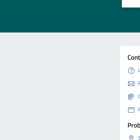
Cont
Prob