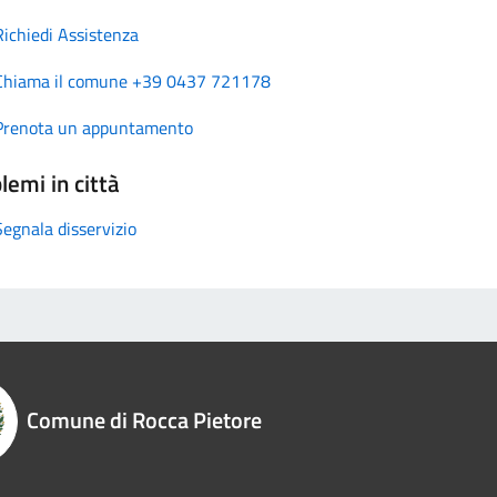
Richiedi Assistenza
Chiama il comune +39 0437 721178
Prenota un appuntamento
lemi in città
Segnala disservizio
Comune di Rocca Pietore