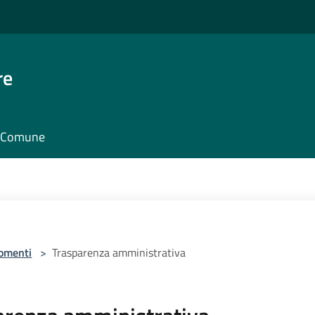
re
il Comune
omenti
>
Trasparenza amministrativa