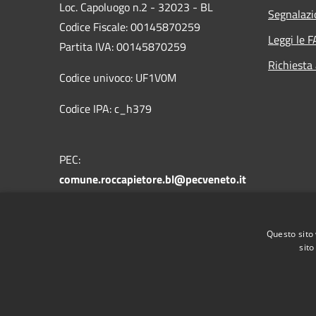
Loc. Capoluogo n.2 - 32023 - BL
Segnalazi
Codice Fiscale: 00145870259
Leggi le 
Partita IVA: 00145870259
Richiesta
Codice univoco: UF1V0M
Codice IPA: c_h379
PEC:
comune.roccapietore.bl@pecveneto.it
Centralino Unico: +39 0437 721178
Questo sito 
sito
RSS
Accessibilità
Privacy
Cookie
Mappa de