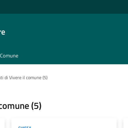
re
il Comune
tati di Vivere il comune (5)
l comune (5)
CHIESA