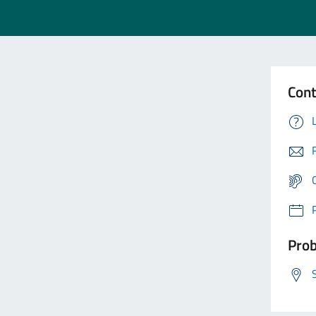
Cont
Prob