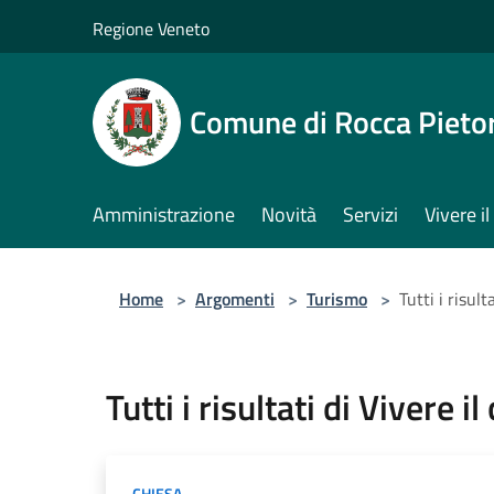
Salta al contenuto principale
Regione Veneto
Comune di Rocca Pieto
Amministrazione
Novità
Servizi
Vivere 
Home
>
Argomenti
>
Turismo
>
Tutti i risul
Tutti i risultati di Vivere i
CHIESA