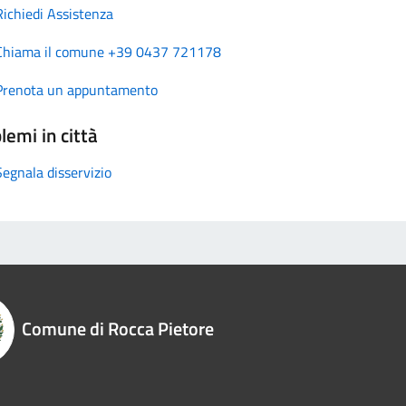
Richiedi Assistenza
Chiama il comune +39 0437 721178
Prenota un appuntamento
lemi in città
Segnala disservizio
Comune di Rocca Pietore