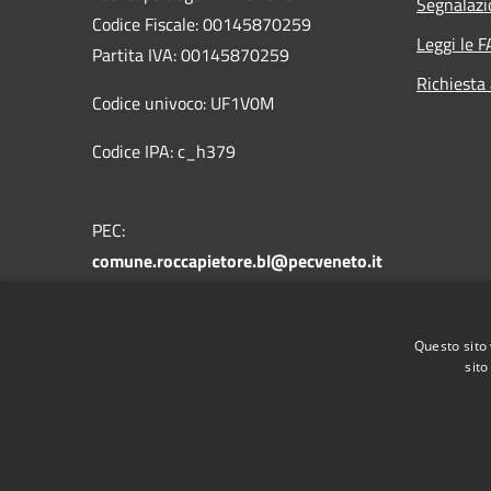
Segnalazi
Codice Fiscale: 00145870259
Leggi le 
Partita IVA: 00145870259
Richiesta
Codice univoco: UF1V0M
Codice IPA: c_h379
PEC:
comune.roccapietore.bl@pecveneto.it
Centralino Unico: +39 0437 721178
Questo sito 
sito
RSS
Accessibilità
Privacy
Cookie
Mappa de