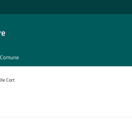
re
il Comune
lle Cort