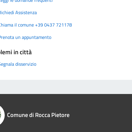
Richiedi Assistenza
Chiama il comune +39 0437 721178
Prenota un appuntamento
lemi in città
Segnala disservizio
Comune di Rocca Pietore