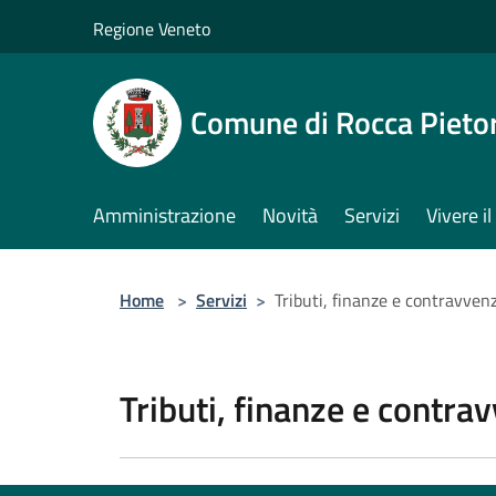
Salta al contenuto principale
Regione Veneto
Comune di Rocca Pieto
Amministrazione
Novità
Servizi
Vivere 
Home
>
Servizi
>
Tributi, finanze e contravven
Tributi, finanze e contra