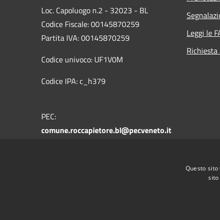
Loc. Capoluogo n.2 - 32023 - BL
Segnalazi
Codice Fiscale: 00145870259
Leggi le 
Partita IVA: 00145870259
Richiesta
Codice univoco: UF1V0M
Codice IPA: c_h379
PEC:
comune.roccapietore.bl@pecveneto.it
Centralino Unico: +39 0437 721178
Questo sito 
sito
RSS
Accessibilità
Privacy
Cookie
Mappa de