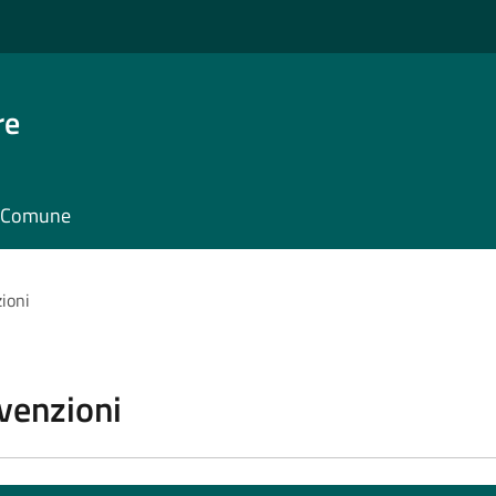
re
il Comune
zioni
vvenzioni