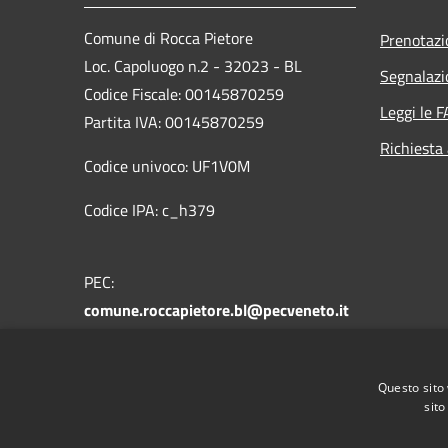
Comune di Rocca Pietore
Prenotaz
Loc. Capoluogo n.2 - 32023 - BL
Segnalazi
Codice Fiscale: 00145870259
Leggi le 
Partita IVA: 00145870259
Richiesta
Codice univoco: UF1V0M
Codice IPA: c_h379
PEC:
comune.roccapietore.bl@pecveneto.it
Centralino Unico: +39 0437 721178
Questo sito 
sito