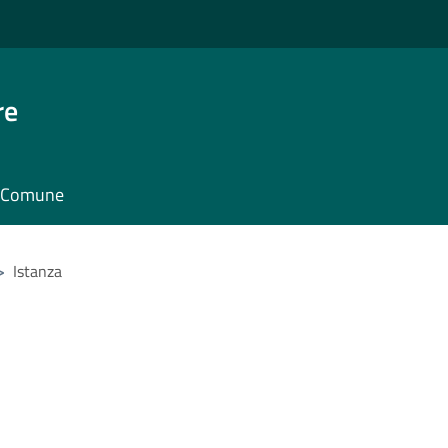
re
il Comune
>
Istanza