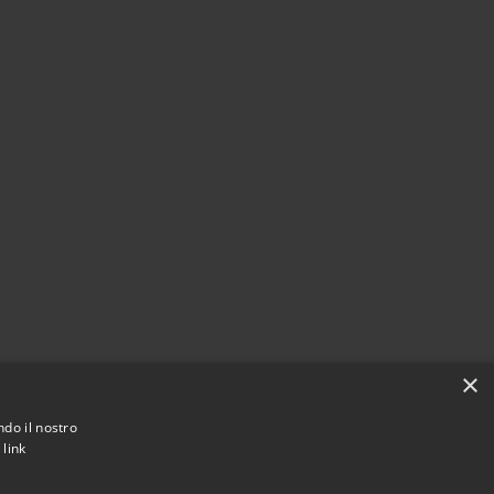
×
ndo il nostro
.
link