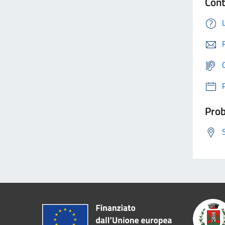
Cont
Prob