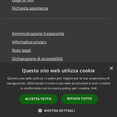
Richiesta assistenza
Amministrazione trasparente
Informativa privacy
Note legali
Dichiarazione di accessibilità
×
Questo sito web utilizza cookie
Questo sito web utilizza i cookie per migliorare la tua esperienza di
navigazione. Utilizzando il nostro sito web acconsenti a tutti i cookie
RSS
Copyright © 2026 • Comune di
in conformità con la nostra policy per i cookie.
link
Accessibilità
Rocca Pietore • Powered by
Privacy
Municipium
Accesso
•
RIFIUTA TUTTO
ACCETTA TUTTO
Cookie
redazione
Mappa del sito
MOSTRA DETTAGLI