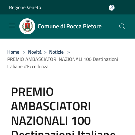
Salta al contenuto principale
Regione Veneto
Comune di Rocca Pietore
Home
>
Novità
>
Notizie
>
PREMIO AMBASCIATORI NAZIONALI 100 Destinazioni
Italiane d'Eccellenza
PREMIO
AMBASCIATORI
NAZIONALI 100
Destinazioni Italiane