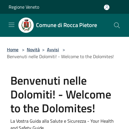
Salta al contenuto principale
Regione Veneto
Comune di Rocca Pietore
Home
>
Novità
>
Avvisi
>
Benvenuti nelle Dolomiti! - Welcome to the Dolomites!
Benvenuti nelle
Dolomiti! - Welcome
to the Dolomites!
La Vostra Guida alla Salute e Sicurezza - Your Health
and Safety Guide