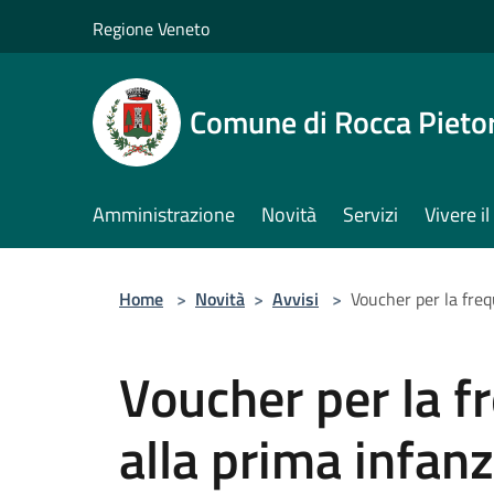
Salta al contenuto principale
Regione Veneto
Comune di Rocca Pieto
Amministrazione
Novità
Servizi
Vivere 
Home
>
Novità
>
Avvisi
>
Voucher per la fre
Voucher per la f
alla prima infan