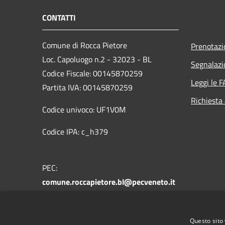
CONTATTI
Comune di Rocca Pietore
Prenotaz
Loc. Capoluogo n.2 - 32023 - BL
Segnalazi
Codice Fiscale: 00145870259
Leggi le 
Partita IVA: 00145870259
Richiesta
Codice univoco: UF1V0M
Codice IPA: c_h379
PEC:
comune.roccapietore.bl@pecveneto.it
Centralino Unico: +39 0437 721178
Questo sito 