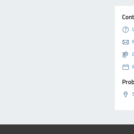
Cont
Prob