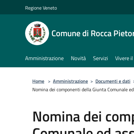
Salta al contenuto principale
Regione Veneto
Comune di Rocca Pieto
Amministrazione
Novità
Servizi
Vivere 
Home
>
Amministrazione
>
Documenti e dati
Nomina dei componenti della Giunta Comunale ed as
Nomina dei comp
Comunale ed ass