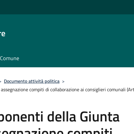
re
il Comune
>
Documento attività politica
>
segnazione compiti di collaborazione ai consiglieri comunali (Art
onenti della Giunta
egnazione compiti