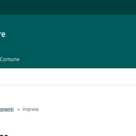
re
il Comune
omenti
>
Imprese