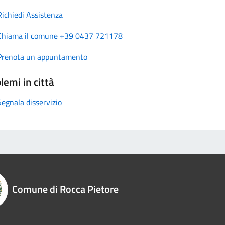
Richiedi Assistenza
Chiama il comune +39 0437 721178
Prenota un appuntamento
lemi in città
Segnala disservizio
Comune di Rocca Pietore