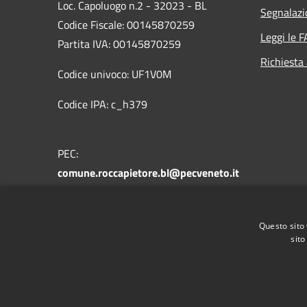
Loc. Capoluogo n.2 - 32023 - BL
Segnalazi
Codice Fiscale: 00145870259
Leggi le 
Partita IVA: 00145870259
Richiesta
Codice univoco: UF1V0M
Codice IPA: c_h379
PEC:
comune.roccapietore.bl@pecveneto.it
Centralino Unico: +39 0437 721178
Questo sito 
sito
RSS
Accessibilità
Privacy
Cookie
Mappa de