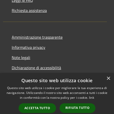
Leggi le FAQ
Richiesta assistenza
Amministrazione trasparente
Informativa privacy
Note legali
Dichiarazione di accessibilità
×
Questo sito web utilizza cookie
Questo sito web utilizza i cookie per migliorare la tua esperienza di
navigazione. Utilizzando il nostro sito web acconsenti a tutti i cookie
RSS
Copyright © 2026 • Comune di
in conformità con la nostra policy per i cookie.
link
Accessibilità
Rocca Pietore • Powered by
Privacy
Municipium
•
RIFIUTA TUTTO
ACCETTA TUTTO
Cookie
Accesso redazione