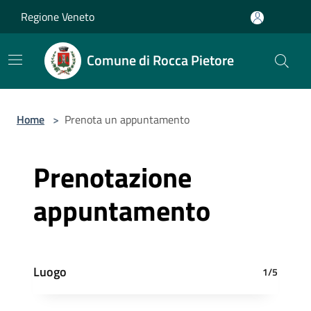
Salta al contenuto principale
Regione Veneto
Comune di Rocca Pietore
Home
>
Prenota un appuntamento
Prenotazione
appuntamento
Luogo
1/5